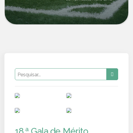
PUB
PUB
PUB
PUB
18.ª Gala de Mérito