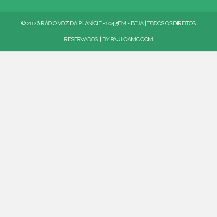
© 2026 RÁDIO VOZ DA PLANÍCIE - 104.5FM - BEJA | TODOS OS DIREITOS
RESERVADOS. | BY
PAULOAMC.COM