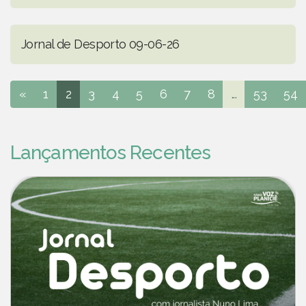
Jornal de Desporto 09-06-26
«
1
2
3
4
5
6
7
8
...
53
54
Lançamentos Recentes