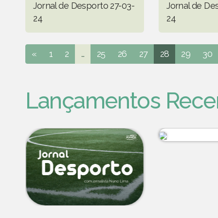
Jornal de Desporto 27-03-
Jornal de De
24
24
«
1
2
...
25
26
27
28
29
30
Lançamentos Rece