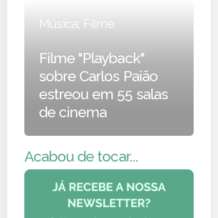
Música, Filme
Filme "Playback"
sobre Carlos Paião
estreou em 55 salas
de cinema
Acabou de tocar...