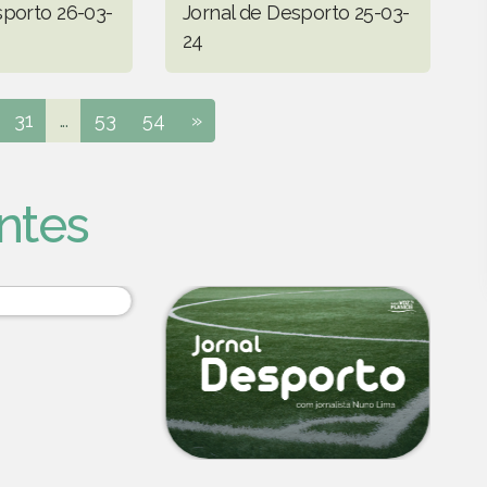
sporto 26-03-
Jornal de Desporto 25-03-
24
31
...
53
54
»
ntes