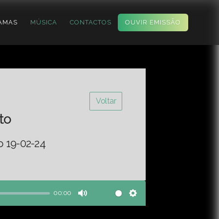
AMAS
MÚSICA
CONTACTOS
OUVIR EMISSÃO
Voltar
to
o 19-02-24
00:00
Mute
Settings