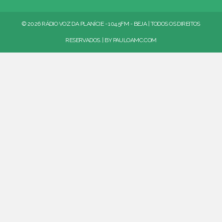
© 2026 RÁDIO VOZ DA PLANÍCIE - 104.5FM - BEJA | TODOS OS DIREITOS
RESERVADOS. | BY
PAULOAMC.COM