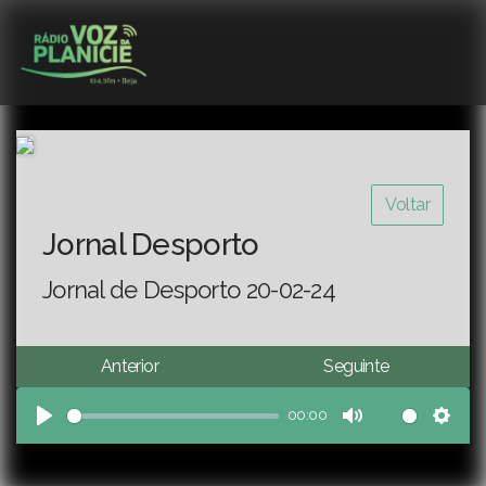
Voltar
Jornal Desporto
Jornal de Desporto 20-02-24
Anterior
Seguinte
00:00
Play
Mute
Sett