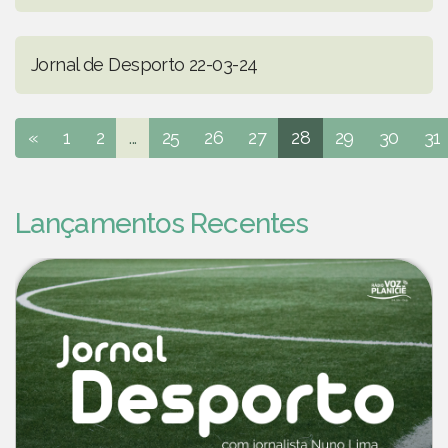
Jornal de Desporto 22-03-24
«
1
2
...
25
26
27
28
29
30
31
Lançamentos Recentes