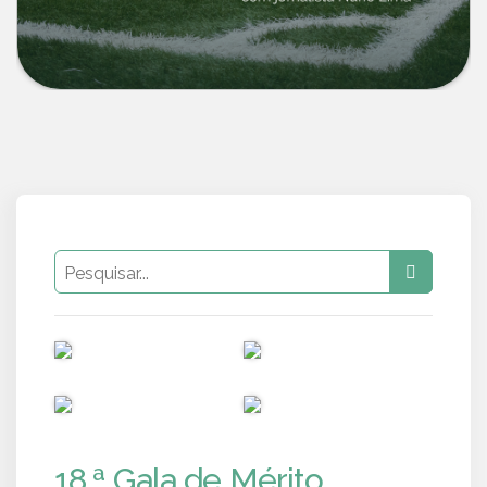
PUB
PUB
PUB
PUB
18.ª Gala de Mérito