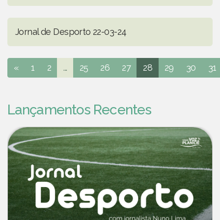
Jornal de Desporto 22-03-24
«
1
2
...
25
26
27
28
29
30
31
Lançamentos Recentes