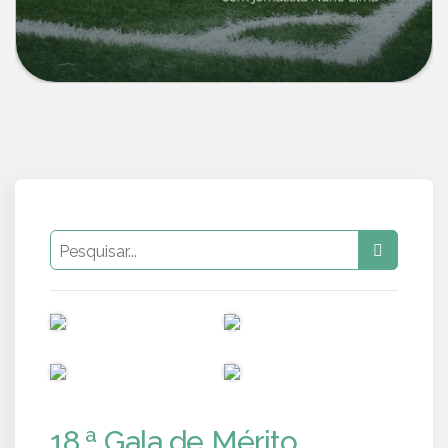
PUB
PUB
PUB
PUB
18.ª Gala de Mérito