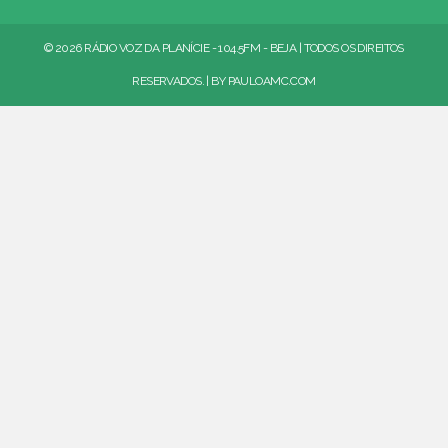
© 2026 RÁDIO VOZ DA PLANÍCIE - 104.5FM - BEJA | TODOS OS DIREITOS
RESERVADOS. | BY
PAULOAMC.COM