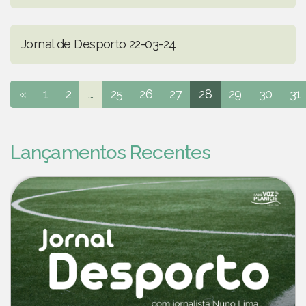
Jornal de Desporto 22-03-24
«
1
2
...
25
26
27
28
29
30
31
Lançamentos Recentes