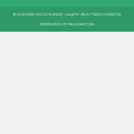
© 2026 RÁDIO VOZ DA PLANÍCIE - 104.5FM - BEJA | TODOS OS DIREITOS
RESERVADOS. | BY
PAULOAMC.COM