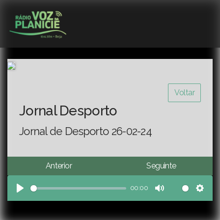
Voltar
Jornal Desporto
Jornal de Desporto 26-02-24
Anterior
Seguinte
00:00
Play
Mute
Sett