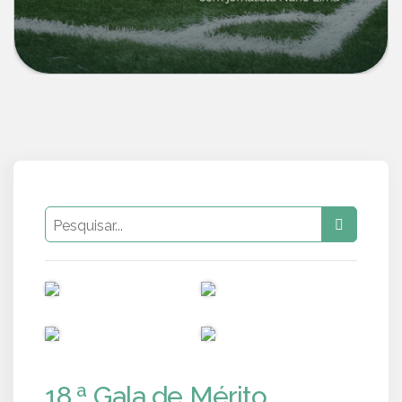
PUB
PUB
PUB
PUB
18.ª Gala de Mérito