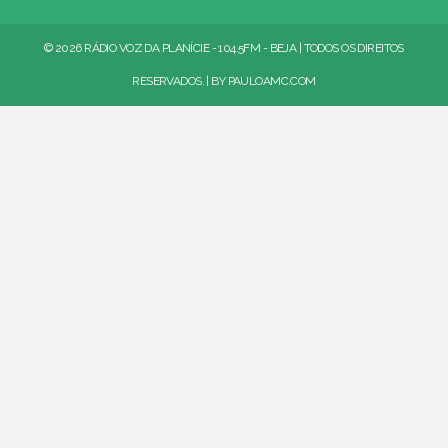
© 2026 RÁDIO VOZ DA PLANÍCIE - 104.5FM - BEJA | TODOS OS DIREITOS
RESERVADOS. | BY
PAULOAMC.COM