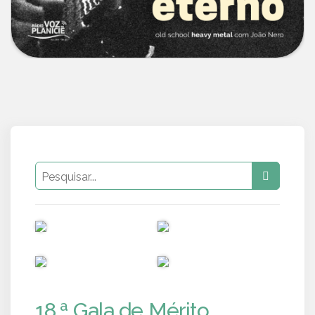
PUB
PUB
PUB
PUB
18.ª Gala de Mérito