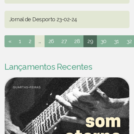
Jornal de Desporto 23-02-24
«
1
2
...
26
27
28
29
30
31
32
Lançamentos Recentes