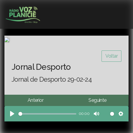
Voltar
Jornal Desporto
Jornal de Desporto 29-02-24
Anterior
Seguinte
00:00
Play
Mute
Sett