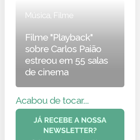
Música, Filme
Filme "Playback"
sobre Carlos Paião
estreou em 55 salas
de cinema
Acabou de tocar...