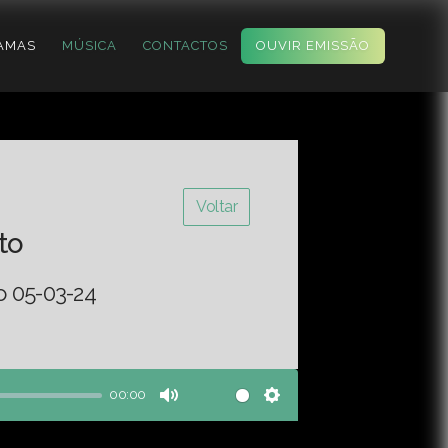
AMAS
MÚSICA
CONTACTOS
OUVIR EMISSÃO
Voltar
to
o 05-03-24
00:00
Mute
Settings