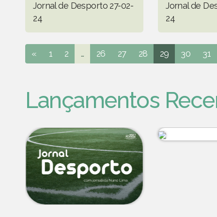
Jornal de Desporto 27-02-
Jornal de De
24
24
«
1
2
...
26
27
28
29
30
31
Lançamentos Rece