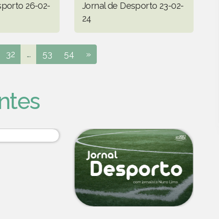
sporto 26-02-
Jornal de Desporto 23-02-
24
32
...
53
54
»
ntes