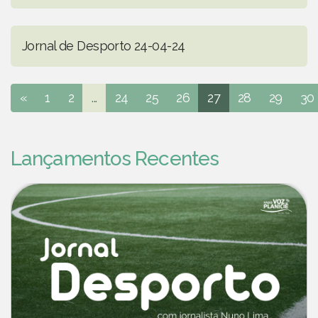
Jornal de Desporto 24-04-24
«
1
2
...
24
25
26
27
28
29
30
Lançamentos Recentes