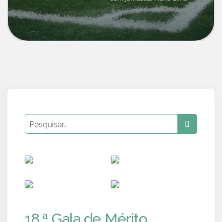
PUB
PUB
PUB
PUB
18.ª Gala de Mérito