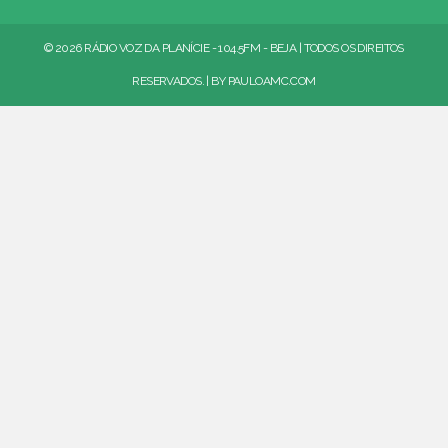
© 2026 RÁDIO VOZ DA PLANÍCIE - 104.5FM - BEJA | TODOS OS DIREITOS
RESERVADOS. | BY
PAULOAMC.COM