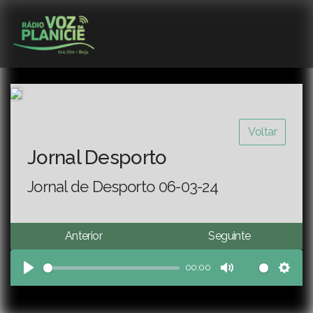
Voltar
Jornal Desporto
Jornal de Desporto 06-03-24
Anterior
Seguinte
00:00
Play
Mute
Sett