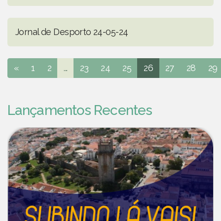
Jornal de Desporto 24-05-24
«
1
2
...
23
24
25
26
27
28
29
Lançamentos Recentes