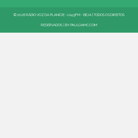
© 2026 RÁDIO VOZ DA PLANÍCIE - 104.5FM - BEJA | TODOS OS DIREITOS
RESERVADOS. | BY
PAULOAMC.COM