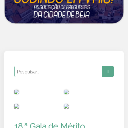
PUB
PUB
PUB
PUB
18.ª Gala de Mérito