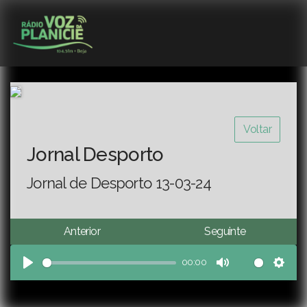
Voltar
Jornal Desporto
Jornal de Desporto 13-03-24
Anterior
Seguinte
00:00
Play
Mute
Sett