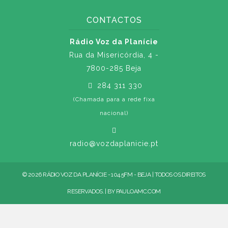
CONTACTOS
Rádio Voz da Planície
Rua da Misericórdia, 4 -
7800-285 Beja
284 311 330
(Chamada para a rede fixa
nacional)
radio@vozdaplanicie.pt
© 2026 RÁDIO VOZ DA PLANÍCIE - 104.5FM - BEJA | TODOS OS DIREITOS
RESERVADOS. | BY
PAULOAMC.COM