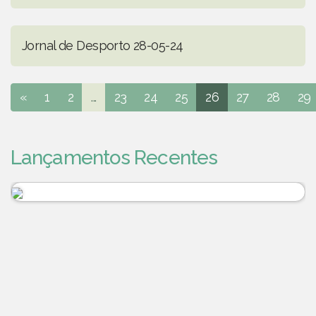
Jornal de Desporto 28-05-24
«
1
2
...
23
24
25
26
27
28
29
Lançamentos Recentes