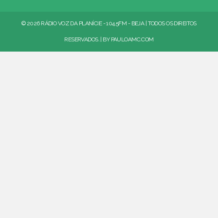
© 2026 RÁDIO VOZ DA PLANÍCIE - 104.5FM - BEJA | TODOS OS DIREITOS
RESERVADOS. | BY
PAULOAMC.COM