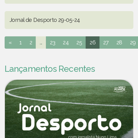
Jornal de Desporto 29-05-24
«
1
2
...
23
24
25
26
27
28
29
Lançamentos Recentes