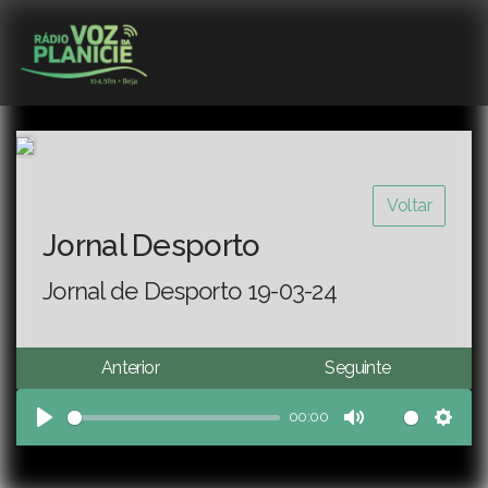
Voltar
Jornal Desporto
Jornal de Desporto 19-03-24
Anterior
Seguinte
00:00
Play
Mute
Sett