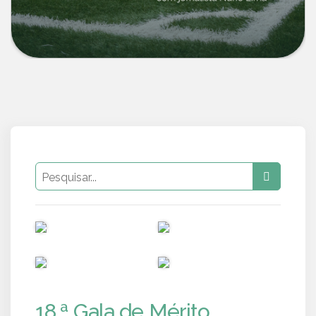
PUB
PUB
PUB
PUB
18.ª Gala de Mérito