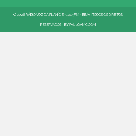
© 2026 RÁDIO VOZ DA PLANÍCIE - 104.5FM - BEJA | TODOS OS DIREITOS
RESERVADOS. | BY
PAULOAMC.COM