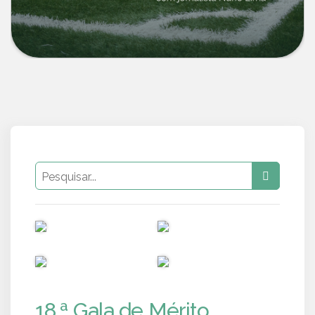
PUB
PUB
PUB
PUB
18.ª Gala de Mérito