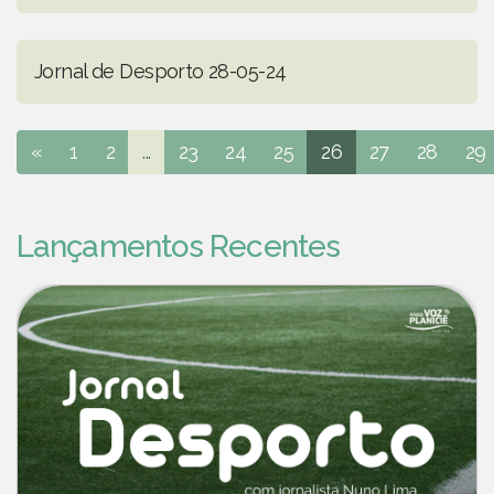
Jornal de Desporto 28-05-24
«
1
2
...
23
24
25
26
27
28
29
Lançamentos Recentes