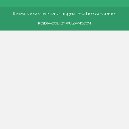
© 2026 RÁDIO VOZ DA PLANÍCIE - 104.5FM - BEJA | TODOS OS DIREITOS
RESERVADOS. | BY
PAULOAMC.COM