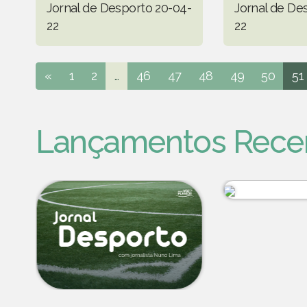
Jornal de Desporto 20-04-
Jornal de De
22
22
«
1
2
...
46
47
48
49
50
51
Lançamentos Rece