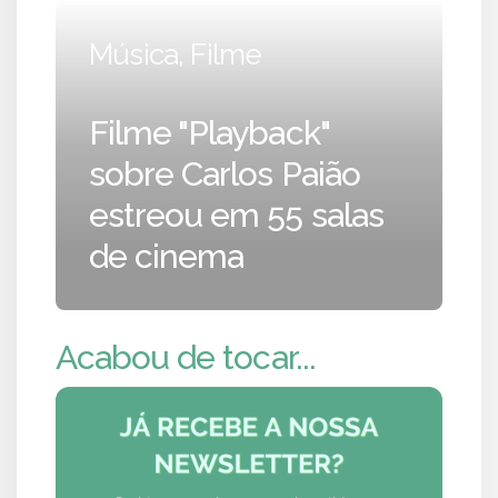
Música, Filme
Filme "Playback"
sobre Carlos Paião
estreou em 55 salas
de cinema
Acabou de tocar...