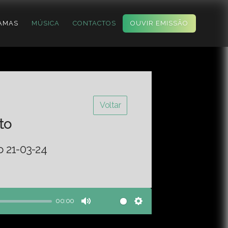
AMAS
MÚSICA
CONTACTOS
OUVIR EMISSÃO
Voltar
to
o 21-03-24
00:00
Mute
Settings