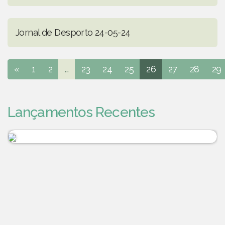
Jornal de Desporto 24-05-24
«
1
2
...
23
24
25
26
27
28
29
Lançamentos Recentes