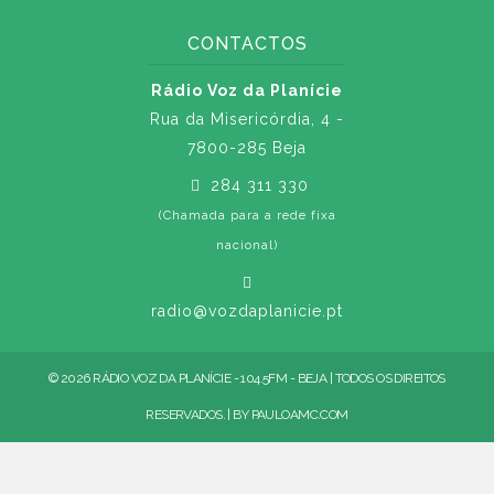
CONTACTOS
Rádio Voz da Planície
Rua da Misericórdia, 4 -
7800-285 Beja
284 311 330
(Chamada para a rede fixa
nacional)
radio@vozdaplanicie.pt
© 2026 RÁDIO VOZ DA PLANÍCIE - 104.5FM - BEJA | TODOS OS DIREITOS
RESERVADOS. | BY
PAULOAMC.COM