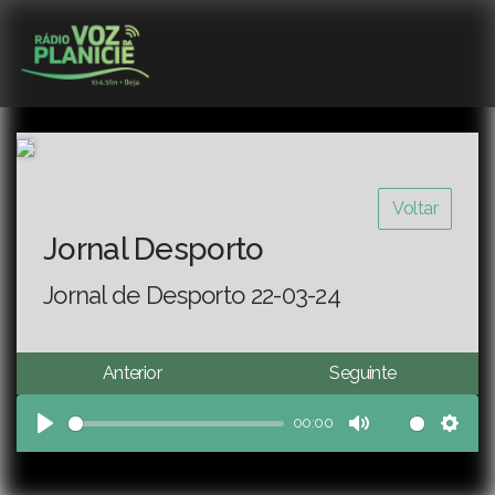
Voltar
Jornal Desporto
Jornal de Desporto 22-03-24
Anterior
Seguinte
00:00
Play
Mute
Sett