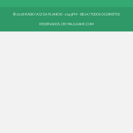
© 2026 RÁDIO VOZ DA PLANÍCIE - 104.5FM - BEJA | TODOS OS DIREITOS
RESERVADOS. | BY
PAULOAMC.COM