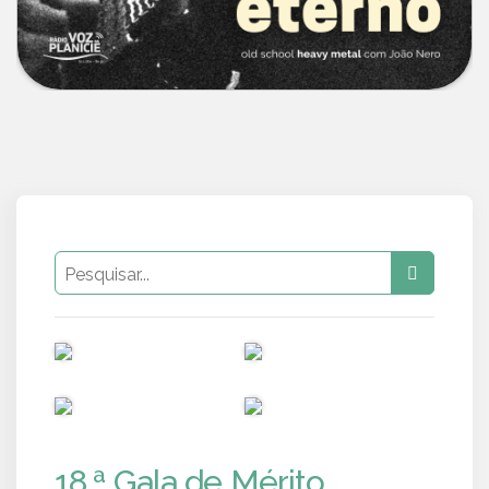
PUB
PUB
PUB
PUB
18.ª Gala de Mérito