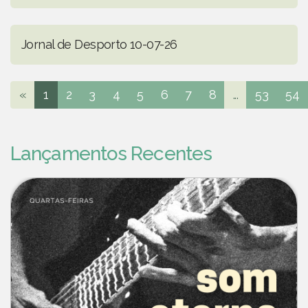
Jornal de Desporto 10-07-26
«
1
2
3
4
5
6
7
8
...
53
54
Lançamentos Recentes