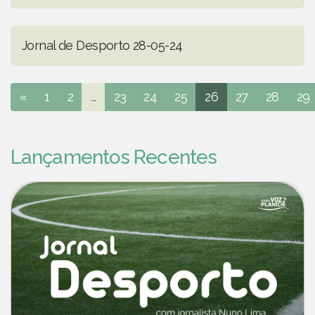
Jornal de Desporto 28-05-24
«
1
2
...
23
24
25
26
27
28
29
Lançamentos Recentes