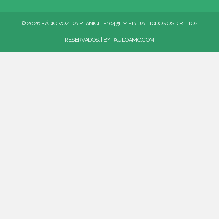
© 2026 RÁDIO VOZ DA PLANÍCIE - 104.5FM - BEJA | TODOS OS DIREITOS
RESERVADOS. | BY
PAULOAMC.COM