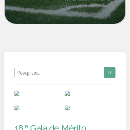
PUB
PUB
PUB
PUB
18.ª Gala de Mérito