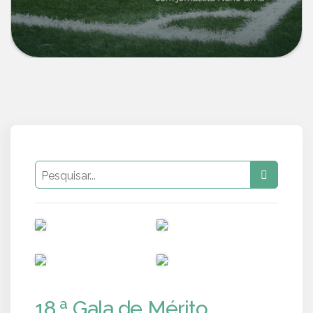
PUB
PUB
PUB
PUB
18.ª Gala de Mérito