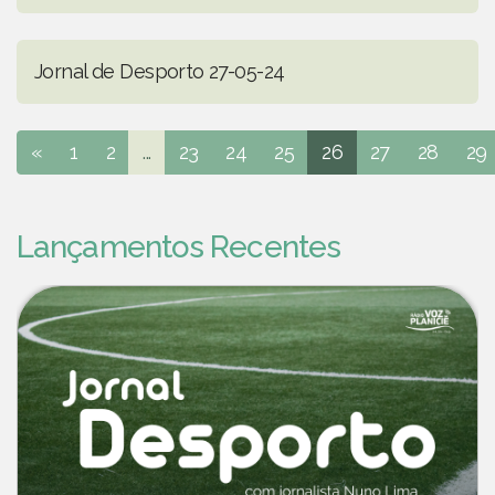
Jornal de Desporto 27-05-24
«
1
2
...
23
24
25
26
27
28
29
Lançamentos Recentes