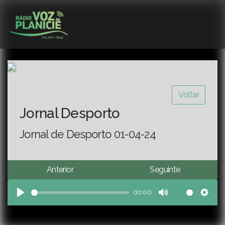
Voltar
Jornal Desporto
Jornal de Desporto 01-04-24
Anterior
Seguinte
00:00
Play
Mute
Sett