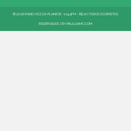
© 2026 RÁDIO VOZ DA PLANÍCIE - 104.5FM - BEJA | TODOS OS DIREITOS
RESERVADOS. | BY
PAULOAMC.COM