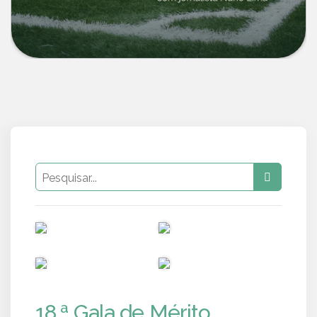
PUB
PUB
PUB
PUB
18.ª Gala de Mérito