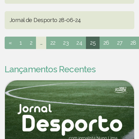
Jornal de Desporto 28-06-24
«
1
2
...
22
23
24
25
26
27
28
Lançamentos Recentes