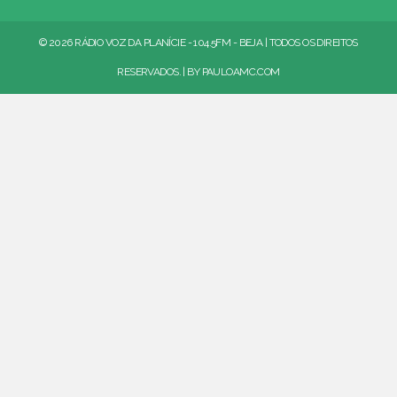
© 2026 RÁDIO VOZ DA PLANÍCIE - 104.5FM - BEJA | TODOS OS DIREITOS
RESERVADOS. | BY
PAULOAMC.COM