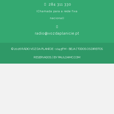
284 311 330
(Chamada para a rede fixa
nacional)
radio@vozdaplanicie.pt
© 2026 RÁDIO VOZ DA PLANÍCIE - 104.5FM - BEJA | TODOS OS DIREITOS
RESERVADOS. | BY
PAULOAMC.COM