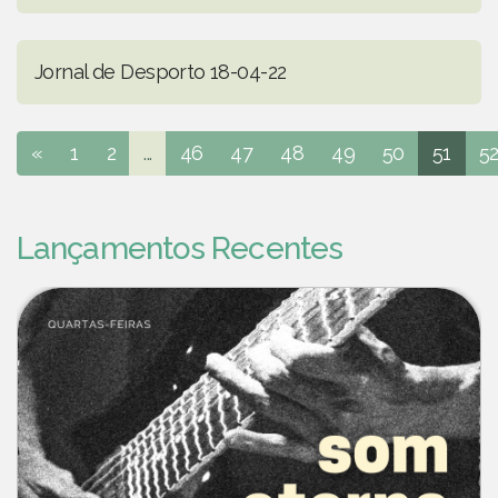
Jornal de Desporto 18-04-22
«
1
2
...
46
47
48
49
50
51
5
Lançamentos Recentes