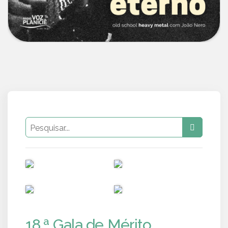
PUB
PUB
PUB
PUB
18.ª Gala de Mérito