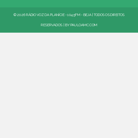
© 2026 RÁDIO VOZ DA PLANÍCIE - 104.5FM - BEJA | TODOS OS DIREITOS
RESERVADOS. | BY
PAULOAMC.COM