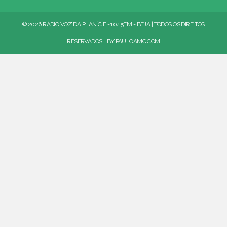
© 2026 RÁDIO VOZ DA PLANÍCIE - 104.5FM - BEJA | TODOS OS DIREITOS
RESERVADOS. | BY
PAULOAMC.COM