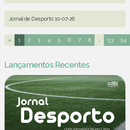
Jornal de Desporto 10-07-26
«
1
2
3
4
5
6
7
8
...
53
54
Lançamentos Recentes