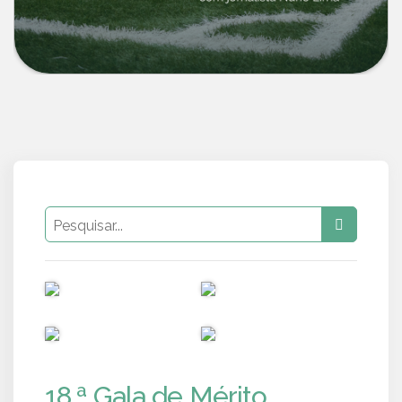
PUB
PUB
PUB
PUB
18.ª Gala de Mérito