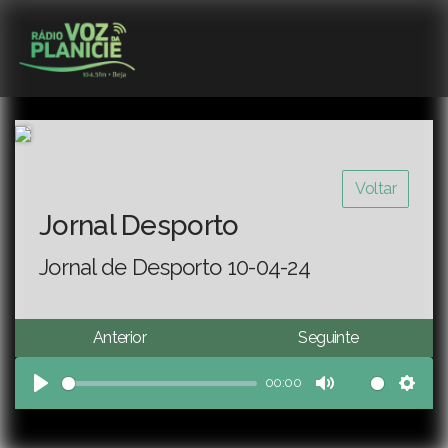
Voltar
Jornal Desporto
Jornal de Desporto 10-04-24
Anterior
Seguinte
00:00
Play
Mute
Sett