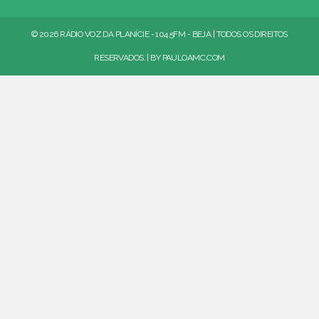
© 2026 RÁDIO VOZ DA PLANÍCIE - 104.5FM - BEJA | TODOS OS DIREITOS
RESERVADOS. | BY
PAULOAMC.COM