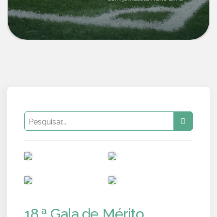
PUB
PUB
PUB
PUB
18.ª Gala de Mérito