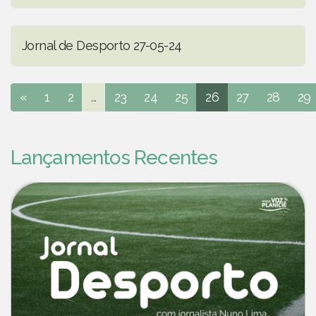
Jornal de Desporto 27-05-24
«
1
2
...
23
24
25
26
27
28
29
Lançamentos Recentes