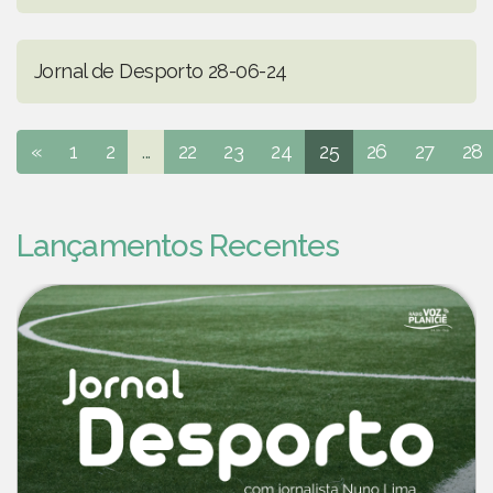
Jornal de Desporto 28-06-24
«
1
2
...
22
23
24
25
26
27
28
Lançamentos Recentes