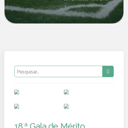
PUB
PUB
PUB
PUB
18.ª Gala de Mérito