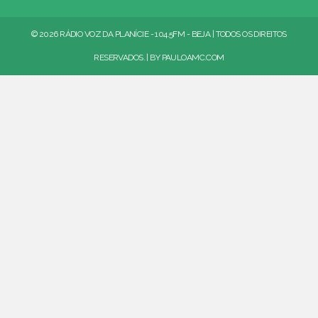
© 2026 RÁDIO VOZ DA PLANÍCIE - 104.5FM - BEJA | TODOS OS DIREITOS
RESERVADOS. | BY
PAULOAMC.COM