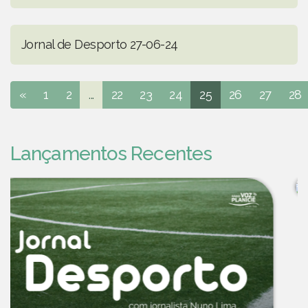
Jornal de Desporto 27-06-24
«
1
2
...
22
23
24
25
26
27
28
Lançamentos Recentes