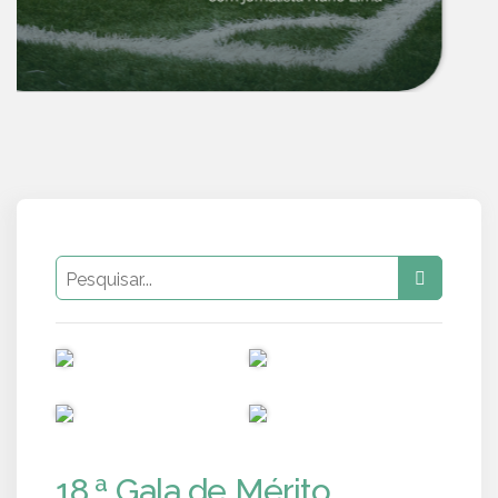
PUB
PUB
PUB
PUB
18.ª Gala de Mérito