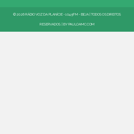
© 2026 RÁDIO VOZ DA PLANÍCIE - 104.5FM - BEJA | TODOS OS DIREITOS
RESERVADOS. | BY
PAULOAMC.COM