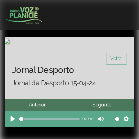
Voltar
Jornal Desporto
Jornal de Desporto 15-04-24
Anterior
Seguinte
00:00
Play
Mute
Sett