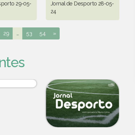
sporto 29-05-
Jornal de Desporto 28-05-
24
29
...
53
54
»
ntes