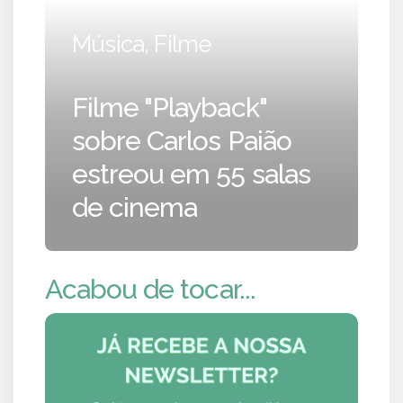
Música, Filme
Filme "Playback"
sobre Carlos Paião
estreou em 55 salas
de cinema
Acabou de tocar...