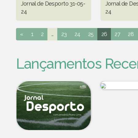
Jornal de Desporto 31-05-
Jornal de De
24
24
«
1
2
...
23
24
25
26
27
28
Lançamentos Rece