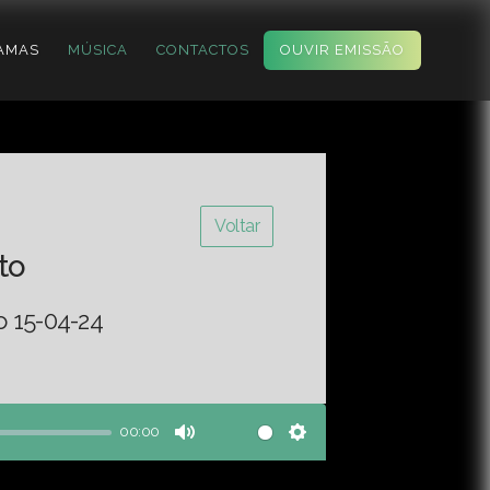
AMAS
MÚSICA
CONTACTOS
OUVIR EMISSÃO
Voltar
to
o 15-04-24
00:00
Mute
Settings