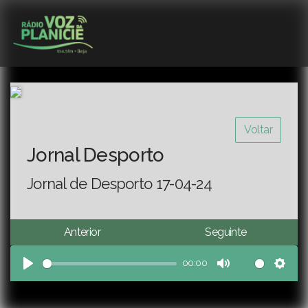
Voltar
Jornal Desporto
Jornal de Desporto 17-04-24
Anterior
Seguinte
00:00
Play
Mute
Sett