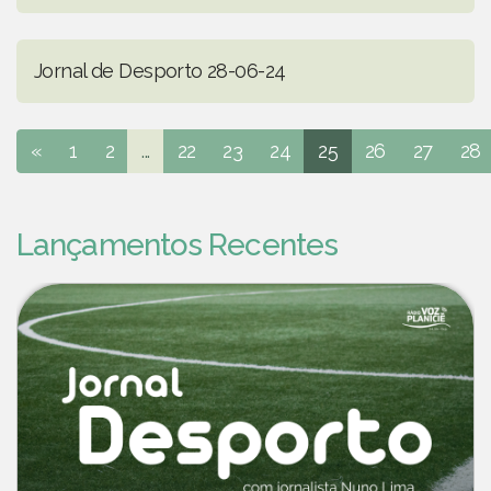
Jornal de Desporto 28-06-24
«
1
2
...
22
23
24
25
26
27
28
Lançamentos Recentes