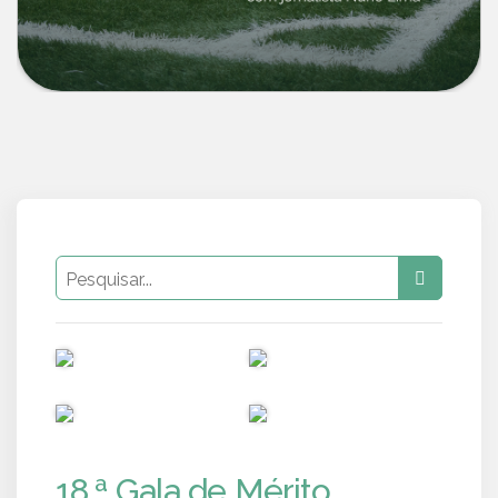
PUB
PUB
PUB
PUB
18.ª Gala de Mérito