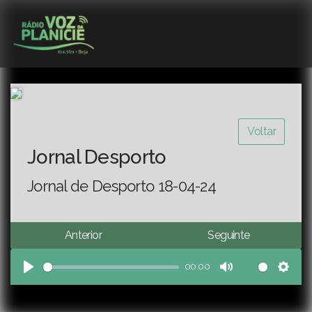
Voltar
Jornal Desporto
Jornal de Desporto 18-04-24
Anterior
Seguinte
00:00
Play
Mute
Sett