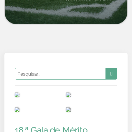
PUB
PUB
PUB
PUB
18.ª Gala de Mérito