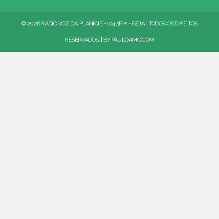
© 2026 RÁDIO VOZ DA PLANÍCIE - 104.5FM - BEJA | TODOS OS DIREITOS
RESERVADOS. | BY
PAULOAMC.COM