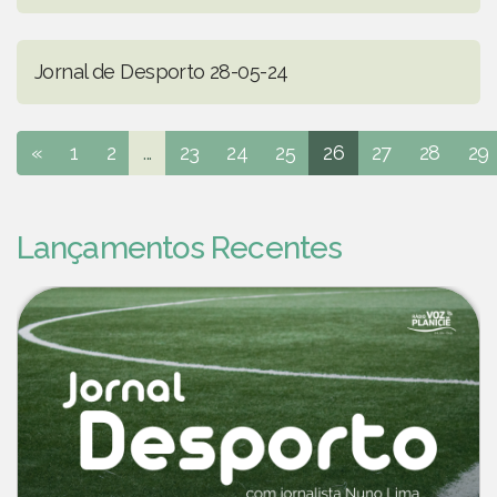
Jornal de Desporto 28-05-24
«
1
2
...
23
24
25
26
27
28
29
Lançamentos Recentes