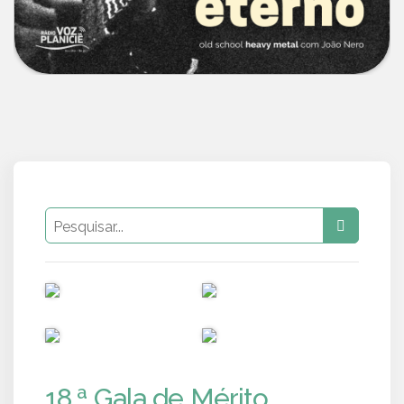
PUB
PUB
PUB
PUB
18.ª Gala de Mérito