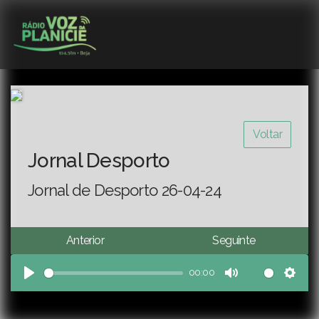
Voltar
Jornal Desporto
Jornal de Desporto 26-04-24
Anterior
Seguinte
00:00
Play
Mute
Sett