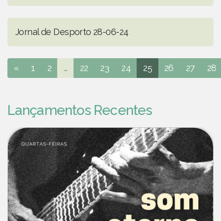
Jornal de Desporto 28-06-24
«
1
2
...
22
23
24
25
26
27
28
Lançamentos Recentes