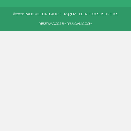
© 2026 RÁDIO VOZ DA PLANÍCIE - 104.5FM - BEJA | TODOS OS DIREITOS
RESERVADOS. | BY
PAULOAMC.COM