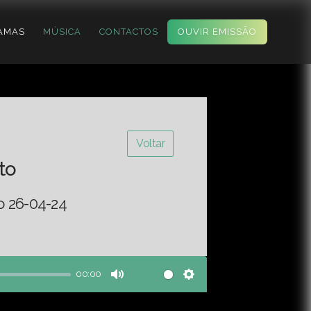
AMAS
MÚSICA
CONTACTOS
OUVIR EMISSÃO
Voltar
to
o 26-04-24
00:00
Mute
Settings