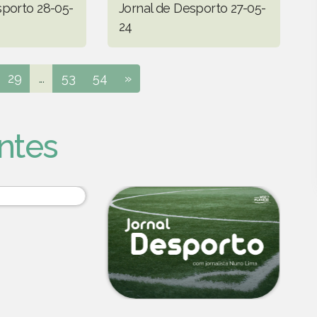
sporto 28-05-
Jornal de Desporto 27-05-
24
29
...
53
54
»
ntes