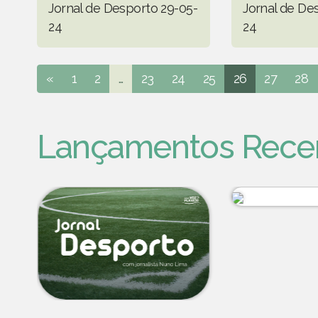
Jornal de Desporto 29-05-
Jornal de De
24
24
«
1
2
...
23
24
25
26
27
28
Lançamentos Rece