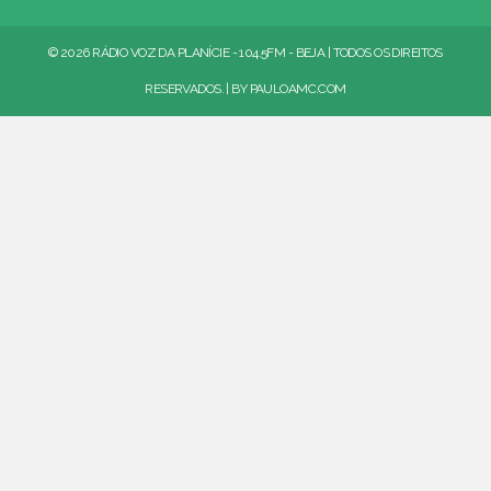
© 2026 RÁDIO VOZ DA PLANÍCIE - 104.5FM - BEJA | TODOS OS DIREITOS
RESERVADOS. | BY
PAULOAMC.COM