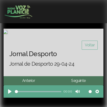
Voltar
Jornal Desporto
Jornal de Desporto 29-04-24
Anterior
Seguinte
00:00
Play
Mute
Sett