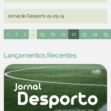
Jornal de Desporto 25-09-24
«
1
2
...
19
20
21
22
23
24
25
Lançamentos Recentes