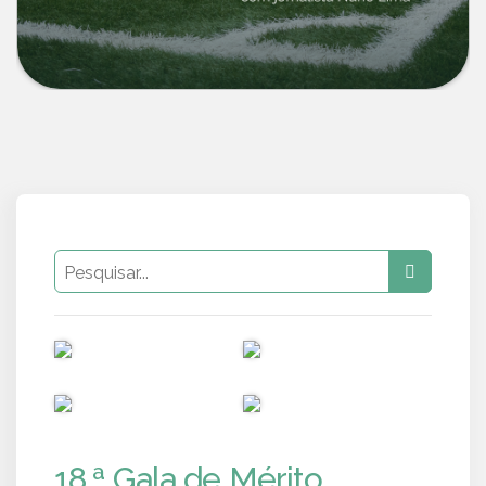
PUB
PUB
PUB
PUB
18.ª Gala de Mérito