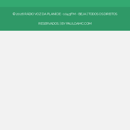
© 2026 RÁDIO VOZ DA PLANÍCIE - 104.5FM - BEJA | TODOS OS DIREITOS
RESERVADOS. | BY
PAULOAMC.COM