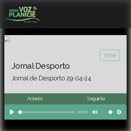
Voltar
Jornal Desporto
Jornal de Desporto 29-04-24
Anterior
Seguinte
00:00
Play
Mute
Sett