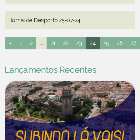
Jornal de Desporto 25-07-24
«
1
2
...
21
22
23
24
25
26
27
Lançamentos Recentes