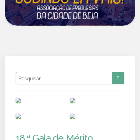
PUB
PUB
PUB
PUB
18.ª Gala de Mérito