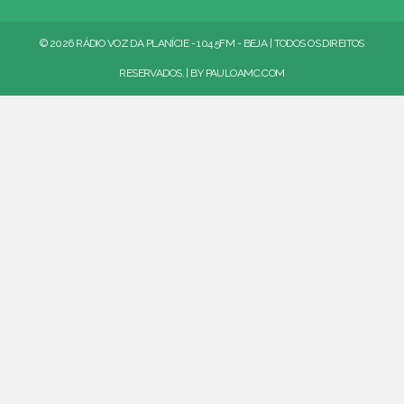
© 2026 RÁDIO VOZ DA PLANÍCIE - 104.5FM - BEJA | TODOS OS DIREITOS
RESERVADOS. | BY
PAULOAMC.COM