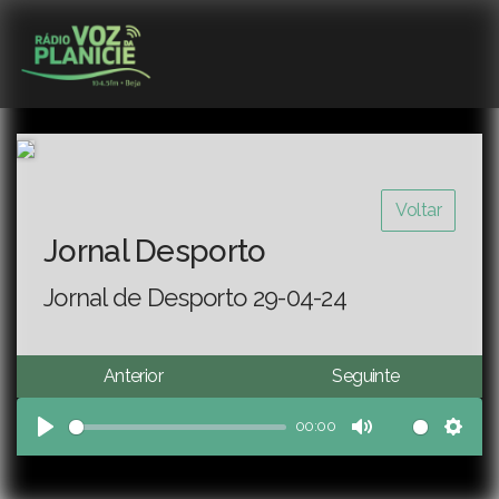
Voltar
Jornal Desporto
Jornal de Desporto 29-04-24
Anterior
Seguinte
00:00
Play
Mute
Sett