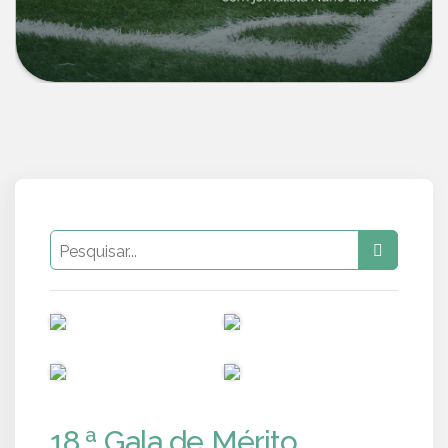
PUB
PUB
PUB
PUB
18.ª Gala de Mérito