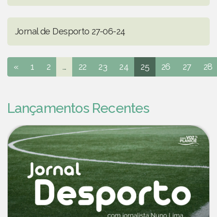
Jornal de Desporto 27-06-24
«
1
2
...
22
23
24
25
26
27
28
Lançamentos Recentes