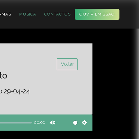
AMAS
MÚSICA
CONTACTOS
OUVIR EMISSÃO
Voltar
to
o 29-04-24
00:00
Mute
Settings