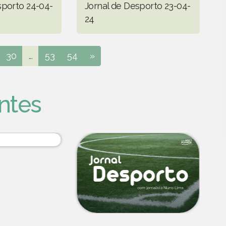
sporto 24-04-
Jornal de Desporto 23-04-
24
30
...
53
54
»
ntes