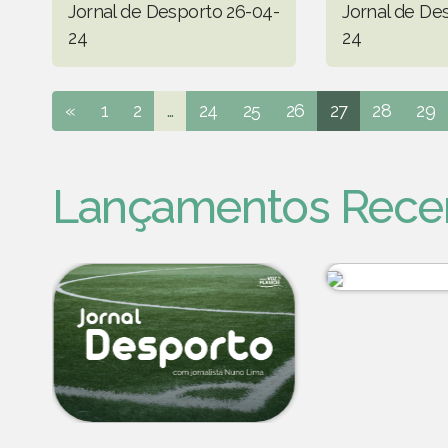
Jornal de Desporto 26-04-
Jornal de De
24
24
«
1
2
...
24
25
26
27
28
29
Lançamentos Rece