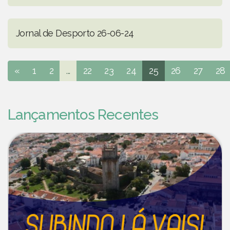
Jornal de Desporto 26-06-24
«
1
2
...
22
23
24
25
26
27
28
Lançamentos Recentes