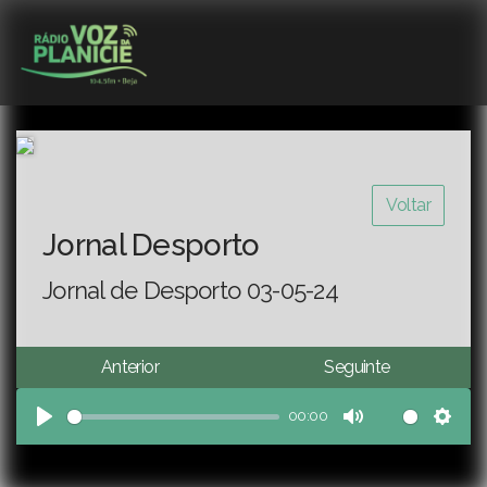
Voltar
Jornal Desporto
Jornal de Desporto 03-05-24
Anterior
Seguinte
00:00
Play
Mute
Sett