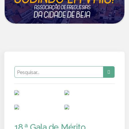
PUB
PUB
PUB
PUB
18.ª Gala de Mérito