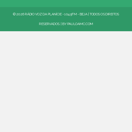
© 2026 RÁDIO VOZ DA PLANÍCIE - 104.5FM - BEJA | TODOS OS DIREITOS
RESERVADOS. | BY
PAULOAMC.COM