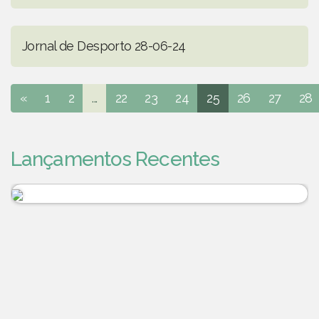
Jornal de Desporto 28-06-24
«
1
2
...
22
23
24
25
26
27
28
Lançamentos Recentes