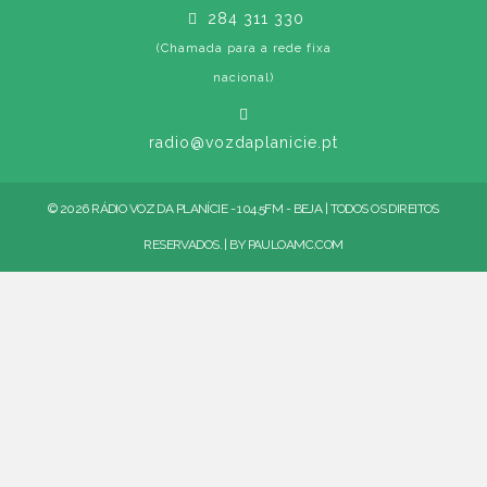
284 311 330
(Chamada para a rede fixa
nacional)
radio@vozdaplanicie.pt
© 2026 RÁDIO VOZ DA PLANÍCIE - 104.5FM - BEJA | TODOS OS DIREITOS
RESERVADOS. | BY
PAULOAMC.COM