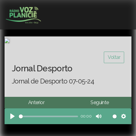
Voltar
Jornal Desporto
Jornal de Desporto 07-05-24
Anterior
Seguinte
00:00
Play
Mute
Sett