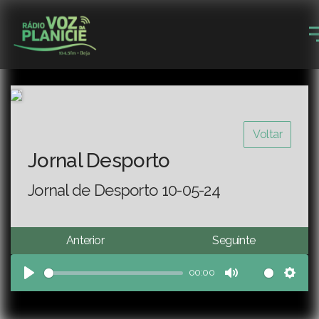
Voltar
Jornal Desporto
Jornal de Desporto 10-05-24
Anterior
Seguinte
00:00
Play
Mute
Sett