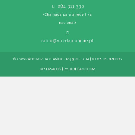
284 311 330
(Chamada para a rede fixa
nacional)
radio@vozdaplanicie.pt
© 2026 RÁDIO VOZ DA PLANÍCIE - 104.5FM - BEJA | TODOS OS DIREITOS
RESERVADOS. | BY
PAULOAMC.COM