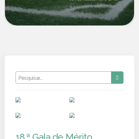
PUB
PUB
PUB
PUB
18.ª Gala de Mérito