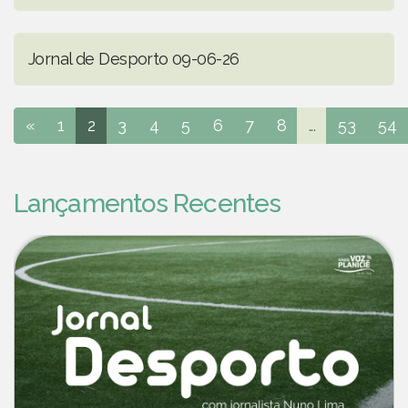
Jornal de Desporto 09-06-26
«
1
2
3
4
5
6
7
8
...
53
54
Lançamentos Recentes