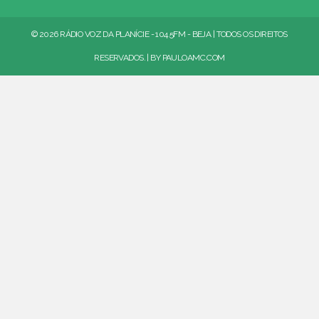
© 2026 RÁDIO VOZ DA PLANÍCIE - 104.5FM - BEJA | TODOS OS DIREITOS
RESERVADOS. | BY
PAULOAMC.COM