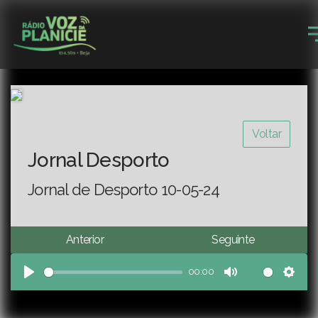
Voltar
Jornal Desporto
Jornal de Desporto 10-05-24
Anterior
Seguinte
00:00
Play
Mute
Sett