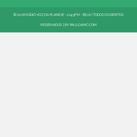
© 2026 RÁDIO VOZ DA PLANÍCIE - 104.5FM - BEJA | TODOS OS DIREITOS
RESERVADOS. | BY
PAULOAMC.COM