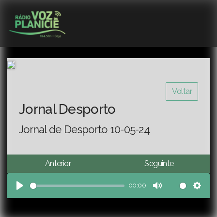
Voltar
Jornal Desporto
Jornal de Desporto 10-05-24
Anterior
Seguinte
00:00
Play
Mute
Sett