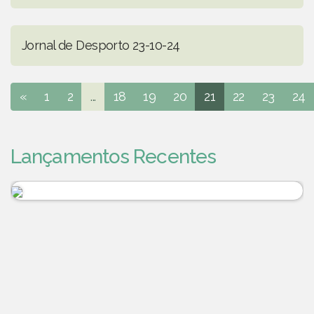
Jornal de Desporto 23-10-24
«
1
2
...
18
19
20
21
22
23
24
Lançamentos Recentes