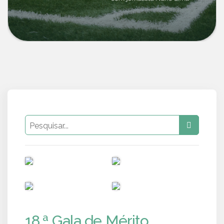
PUB
PUB
PUB
PUB
18.ª Gala de Mérito