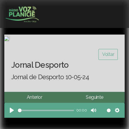
Voltar
Jornal Desporto
Jornal de Desporto 10-05-24
Anterior
Seguinte
00:00
Play
Mute
Sett