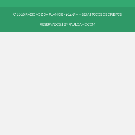
© 2026 RÁDIO VOZ DA PLANÍCIE - 104.5FM - BEJA | TODOS OS DIREITOS
RESERVADOS. | BY
PAULOAMC.COM