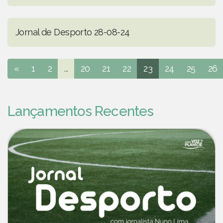
Jornal de Desporto 28-08-24
«
1
2
...
20
21
22
23
24
25
26
Lançamentos Recentes