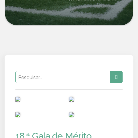
PUB
PUB
PUB
PUB
18.ª Gala de Mérito