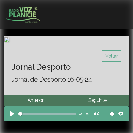
Voltar
Jornal Desporto
Jornal de Desporto 16-05-24
Anterior
Seguinte
00:00
Play
Mute
Sett