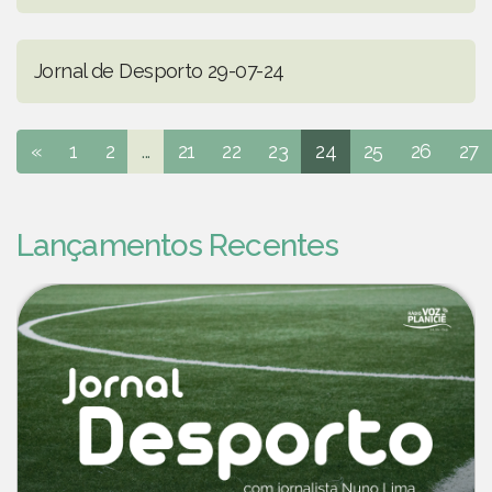
Jornal de Desporto 29-07-24
«
1
2
...
21
22
23
24
25
26
27
Lançamentos Recentes