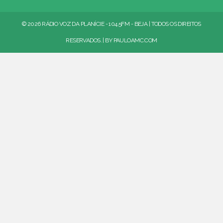
© 2026 RÁDIO VOZ DA PLANÍCIE - 104.5FM - BEJA | TODOS OS DIREITOS
RESERVADOS. | BY
PAULOAMC.COM