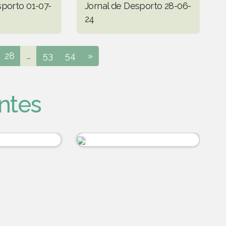
sporto 01-07-
Jornal de Desporto 28-06-
24
28
...
53
54
»
ntes