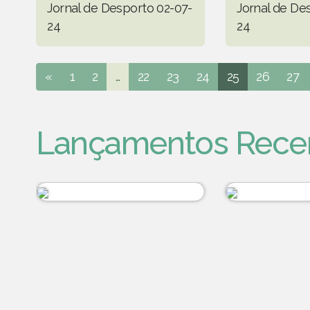
Jornal de Desporto 02-07-
Jornal de De
24
24
«
1
2
...
22
23
24
25
26
27
Lançamentos Rece