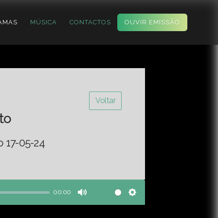
AMAS
MÚSICA
CONTACTOS
OUVIR EMISSÃO
Voltar
to
o 17-05-24
00:00
Mute
Settings