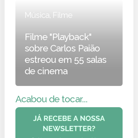
Música, Filme
Filme "Playback"
sobre Carlos Paião
estreou em 55 salas
de cinema
Acabou de tocar...