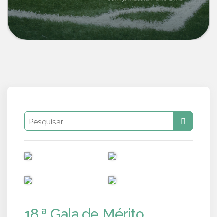
PUB
PUB
PUB
PUB
18.ª Gala de Mérito