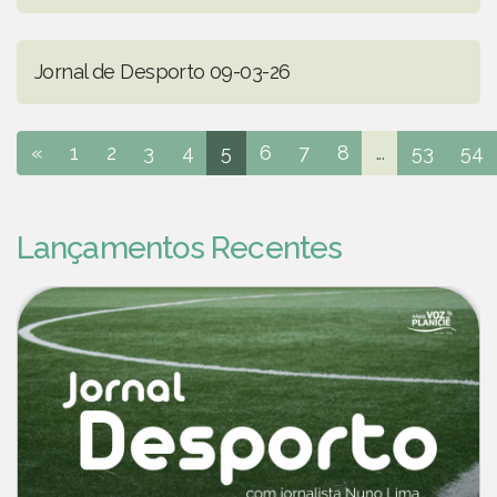
Jornal de Desporto 09-03-26
«
1
2
3
4
5
6
7
8
...
53
54
Lançamentos Recentes