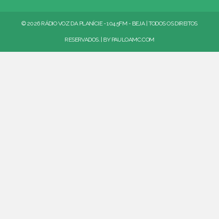
© 2026 RÁDIO VOZ DA PLANÍCIE - 104.5FM - BEJA | TODOS OS DIREITOS
RESERVADOS. | BY
PAULOAMC.COM