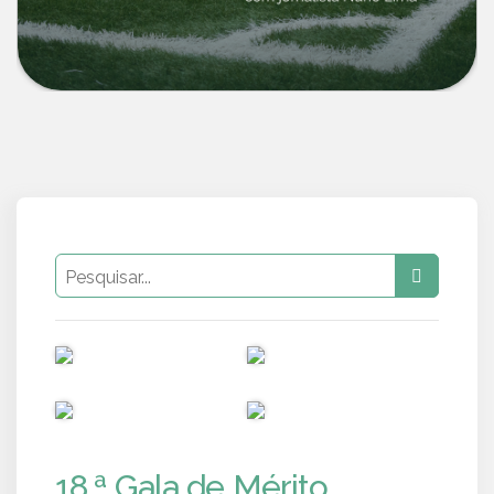
PUB
PUB
PUB
PUB
18.ª Gala de Mérito