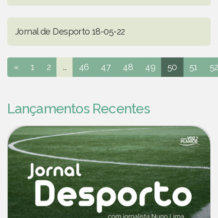
Jornal de Desporto 18-05-22
«
1
2
...
46
47
48
49
50
51
5
Lançamentos Recentes