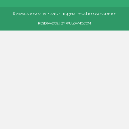
© 2026 RÁDIO VOZ DA PLANÍCIE - 104.5FM - BEJA | TODOS OS DIREITOS
RESERVADOS. | BY
PAULOAMC.COM