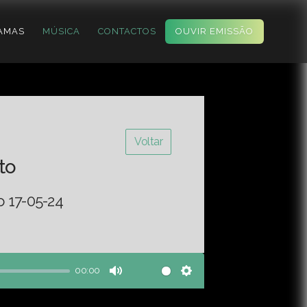
AMAS
MÚSICA
CONTACTOS
OUVIR EMISSÃO
Voltar
to
o 17-05-24
00:00
Mute
Settings