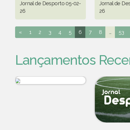
Jornal de Desporto 05-02-
Jornal de De
26
26
«
1
2
3
4
5
6
7
8
...
53
Lançamentos Rece