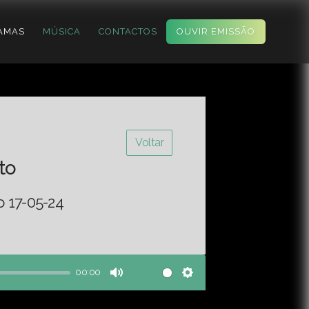
AMAS
MÚSICA
CONTACTOS
OUVIR EMISSÃO
Voltar
to
o 17-05-24
00:00
Mute
Settings