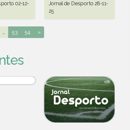
sporto 02-12-
Jornal de Desporto 28-11-
25
...
53
54
»
ntes