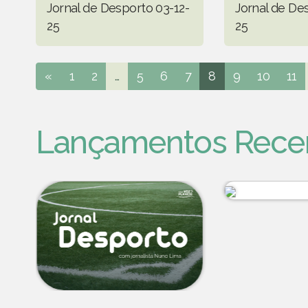
Jornal de Desporto 03-12-
Jornal de De
25
25
«
1
2
...
5
6
7
8
9
10
11
Lançamentos Rece