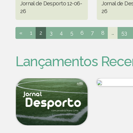
Jornal de Desporto 12-06-
Jornal de De
26
26
«
1
2
3
4
5
6
7
8
...
53
Lançamentos Rece