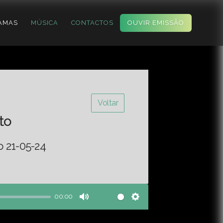
AMAS
MÚSICA
CONTACTOS
OUVIR EMISSÃO
Voltar
to
o 21-05-24
00:00
Mute
Settings