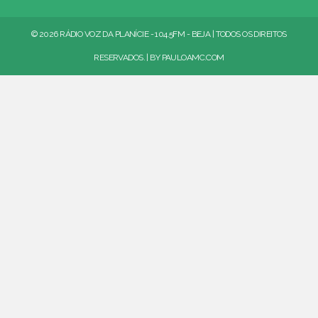
© 2026 RÁDIO VOZ DA PLANÍCIE - 104.5FM - BEJA | TODOS OS DIREITOS
RESERVADOS. | BY
PAULOAMC.COM