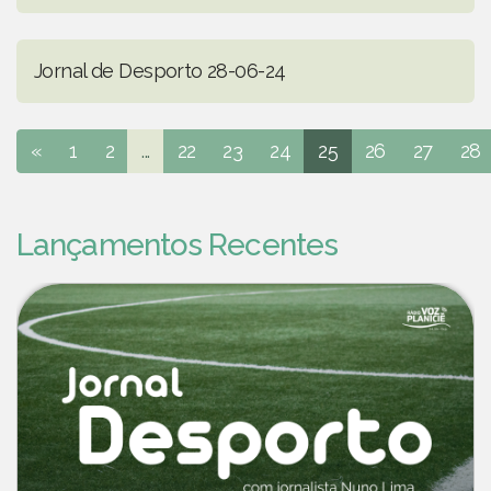
Jornal de Desporto 28-06-24
«
1
2
...
22
23
24
25
26
27
28
Lançamentos Recentes