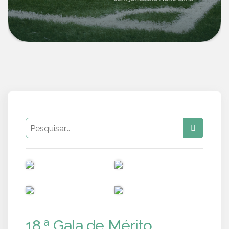
PUB
PUB
PUB
PUB
18.ª Gala de Mérito