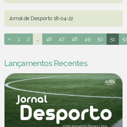
Jornal de Desporto 18-04-22
«
1
2
...
46
47
48
49
50
51
5
Lançamentos Recentes