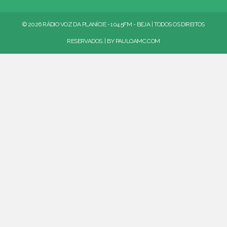
© 2026 RÁDIO VOZ DA PLANÍCIE - 104.5FM - BEJA | TODOS OS DIREITOS
RESERVADOS. | BY
PAULOAMC.COM