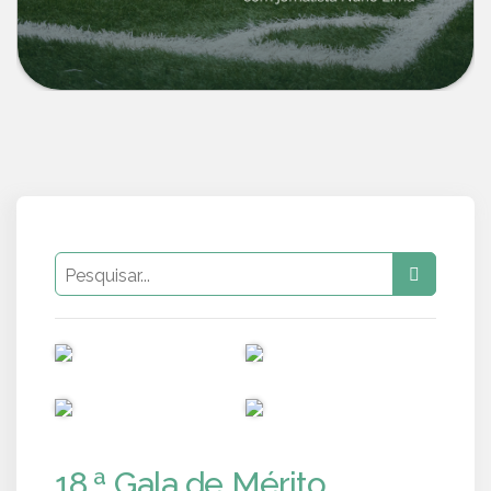
PUB
PUB
PUB
PUB
18.ª Gala de Mérito