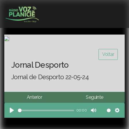
Voltar
Jornal Desporto
Jornal de Desporto 22-05-24
Anterior
Seguinte
00:00
Play
Mute
Sett