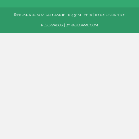
© 2026 RÁDIO VOZ DA PLANÍCIE - 104.5FM - BEJA | TODOS OS DIREITOS
RESERVADOS. | BY
PAULOAMC.COM