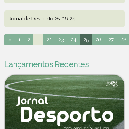
Jornal de Desporto 28-06-24
«
1
2
...
22
23
24
25
26
27
28
Lançamentos Recentes