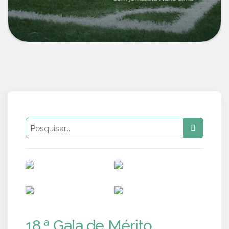
PUB
PUB
PUB
PUB
18.ª Gala de Mérito